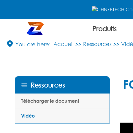
Produits
Pièces de rechange auxiliaires de four

Accueil
Ressources
Vid
F
Ressources

Télécharger le document
Vidéo