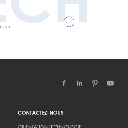
ECH
ériaux




CONTACTEZ-NOUS
ORIENTATION TECHNOLOGIE,