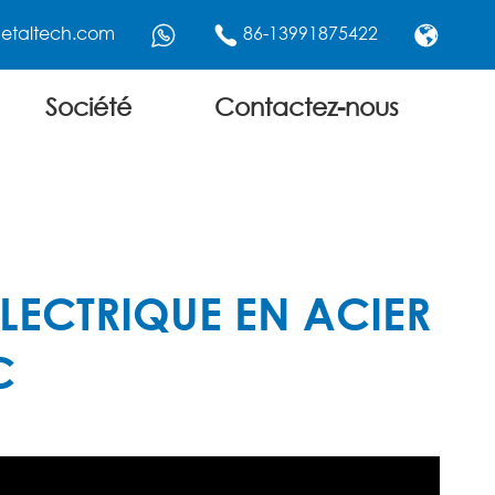
etaltech.com
86-13991875422



Société
Contactez-nous
LECTRIQUE EN ACIER
C