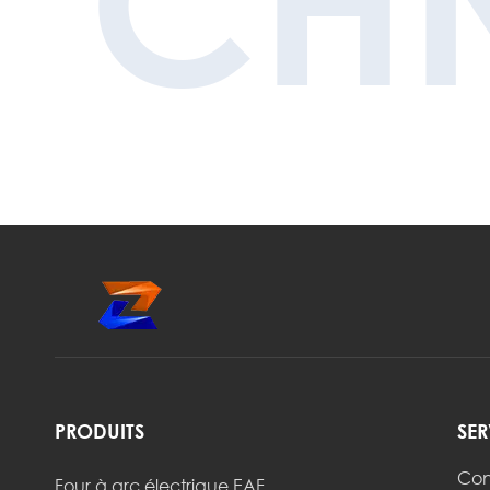
CH
PRODUITS
SER
Con
Four à arc électrique EAF