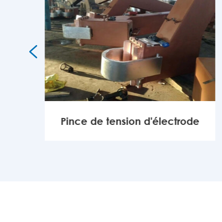

r
Pince de tension d'électrode
MORE
