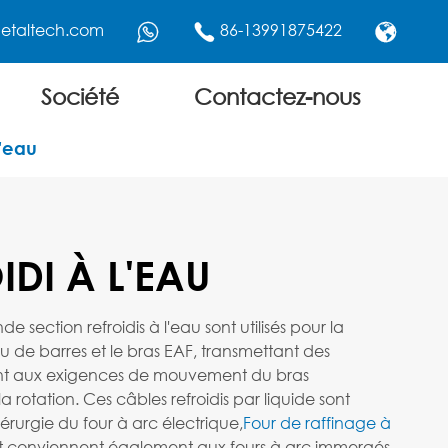
etaltech.com
86-13991875422



Société
Contactez-nous
l'eau
IDI À L'EAU
 section refroidis à l'eau sont utilisés pour la
u de barres et le bras EAF, transmettant des
ant aux exigences de mouvement du bras
 rotation. Ces câbles refroidis par liquide sont
dérurgie du four à arc électrique,
Four de raffinage à
n, et conviennent également aux fours à arc immergés