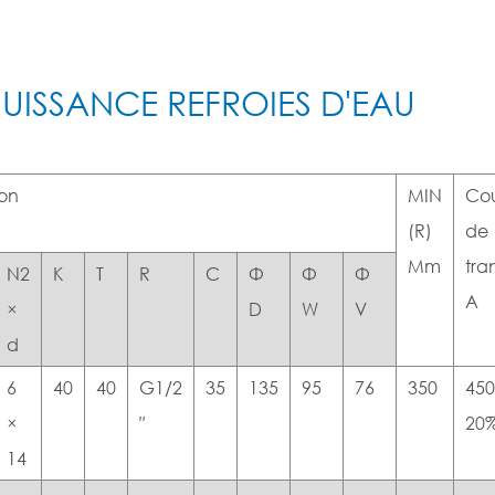
PUISSANCE REFROIES D'EAU
ion
MIN
Co
(R)
de
Mm
tra
N2
K
T
R
C
Φ
Φ
Φ
A
×
D
W
V
d
6
40
40
G1/2
35
135
95
76
350
450
×
″
20
14