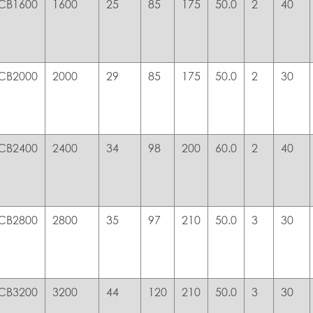
CB1600
1600
25
85
175
50.0
2
40
CB2000
2000
29
85
175
50.0
2
30
CB2400
2400
34
98
200
60.0
2
40
CB2800
2800
35
97
210
50.0
3
30
CB3200
3200
44
120
210
50.0
3
30