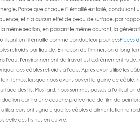
énergie. Parce que chaque fil émaillé est isolé, conduisa
quence, et n'a aucun effet de peau de surface, par rapport
 la même section, en passant le même courant, la générati
utilisant un fil émaillé comme conducteur pour ces
Pièces d
les refroidis par liquide. En raison de l'immersion à long te
s l'eau, l'environnement de travail est extrêmement rude. Au
riquer des câbles refroidis à l'eau. Après avoir utilisé les c
tain temps, lorsque nous avons ouvert la gaine de câble, n
surface des fils. Plus tard, nous sommes passés à l'utilisation
nduction car il a une couche protectrice de film de peinture
 utilisateurs ont signalé que les câbles d'alimentation refroi
ois celle des fils nus en cuivre.