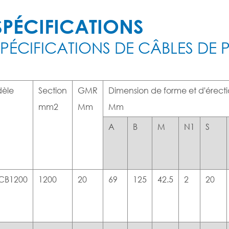
SPÉCIFICATIONS
SPÉCIFICATIONS DE CÂBLES DE 
èle
Section
GMR
Dimension de forme et d'érect
mm2
Mm
Mm
A
B
M
N1
S
CB1200
1200
20
69
125
42.5
2
20