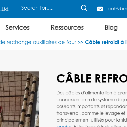

lee@zbm

Services
Ressources
Blog
Four à arc électrique de charge supérieure
de rechange auxiliaires de four
Câble refroidi à 
CÂBLE REFRO
Des câbles d'alimentation à grande
connexion entre le système de je
courants importants et répond
transversal, comme le levage et la
principalement utilisés pour la si
louche
, Et les fours à inductio