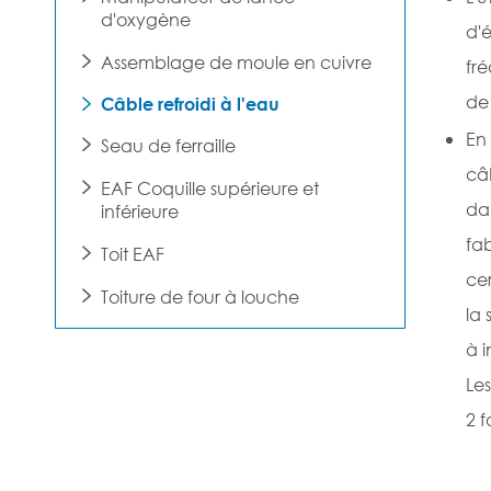
d'oxygène
d'
Assemblage de moule en cuivre

fré
de
Câble refroidi à l'eau

En 
Seau de ferraille

câb
EAF Coquille supérieure et

dan
inférieure
fab
Toit EAF

cer
Toiture de four à louche

la 
à i
Les
2 f