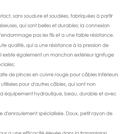
ntact, sans soudure et soudées, fabriquées à partir
aiseuses, qui sont belles et durables; la connexion
 n'endommage pas les fils et a une faible résistance.
e qualité, qui a une résistance à la pression de
Il existe également un manchon extérieur ignifuge
ciales;
faite de pinces en cuivre rouge pour câbles inférieurs
tilisées pour d'autres câbles, qui sont non
rand équipement hydraulique, beau, durable et avec
chine d'enroulement spécialisée. Doux, petit rayon de
 four a une efficacité élevée dans la transmission