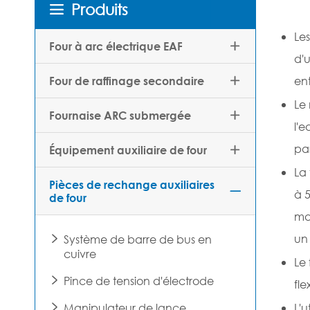
Produits

Les
Four à arc électrique EAF

d'u
ent
Four de raffinage secondaire

Le
Fournaise ARC submergée

l'
par
Équipement auxiliaire de four

La 
Pièces de rechange auxiliaires

à 5
de four
ma
un
Système de barre de bus en

cuivre
Le 
Pince de tension d'électrode

fle
Manipulateur de lance
L'u
