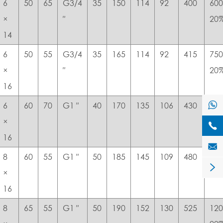
6
50
65
G3/4
35
150
114
92
400
600
×
″
20
14
6
50
55
G3/4
35
165
114
92
415
750
×
″
20
16

6
60
70
G1 ″
40
170
135
106
430
900
×
20

16

8
60
55
G1 ″
50
185
145
109
480
105

×
20
16
8
65
55
G1 ″
50
190
152
130
525
120