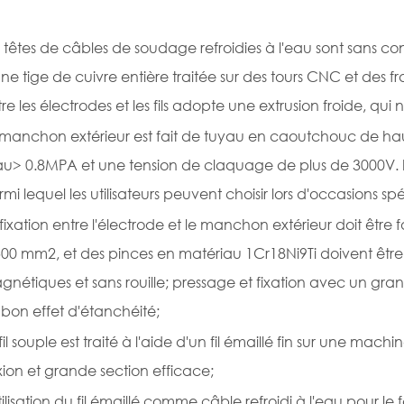
 têtes de câbles de soudage refroidies à l'eau sont sans co
ne tige de cuivre entière traitée sur des tours CNC et des fr
re les électrodes et les fils adopte une extrusion froide, qui
 manchon extérieur est fait de tuyau en caoutchouc de haut
eau> 0.8MPA et une tension de claquage de plus de 3000V. 
mi lequel les utilisateurs peuvent choisir lors d'occasions spé
fixation entre l'électrode et le manchon extérieur doit être 
00 mm2, et des pinces en matériau 1Cr18Ni9Ti doivent être u
gnétiques et sans rouille; pressage et fixation avec un g
 bon effet d'étanchéité;
fil souple est traité à l'aide d'un fil émaillé fin sur une ma
xion et grande section efficace;
tilisation du fil émaillé comme câble refroidi à l'eau pour le