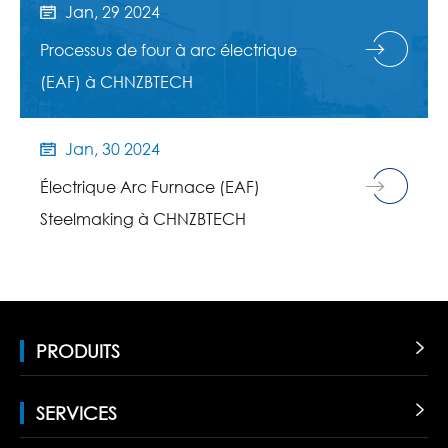
Jan, 29 2024

Processus de four à arc électrique
(EAF) à CHNZBTECH
Jan, 30 2024

Électrique Arc Furnace (EAF)
Steelmaking à CHNZBTECH
PRODUITS

SERVICES
