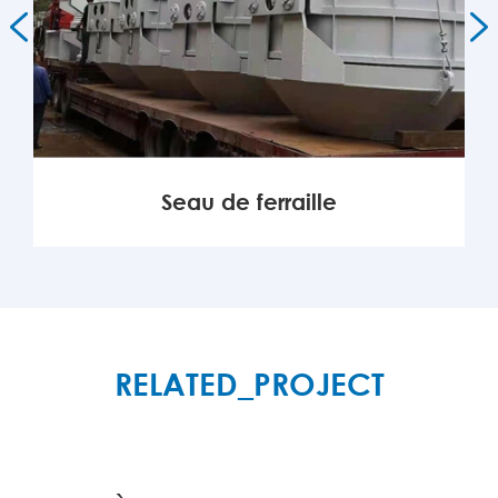


Seau de ferraille
PLUS

RELATED_PROJECT