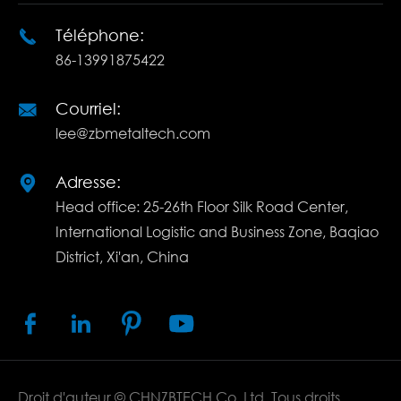
Téléphone:

86-13991875422
Courriel:

lee@zbmetaltech.com
Adresse:

Head office: 25-26th Floor Silk Road Center,
International Logistic and Business Zone, Baqiao
District, Xi'an, China




Droit d'auteur ©
CHNZBTECH Co.,Ltd.
Tous droits