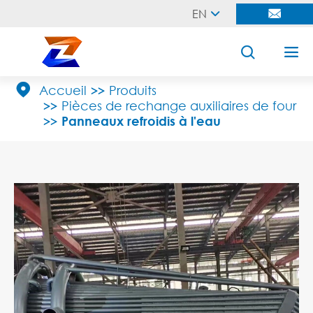
EN





Accueil
Produits
Pièces de rechange auxiliaires de four
Panneaux refroidis à l'eau