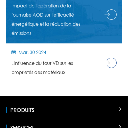
Impact de l'opération de la
fournaise AOD sur l'efficacité
énergétique et la réduction des
émissions
Mar, 30 2024

L'influence du four VD sur les
propriétés des matériaux
PRODUITS

SERVICES
