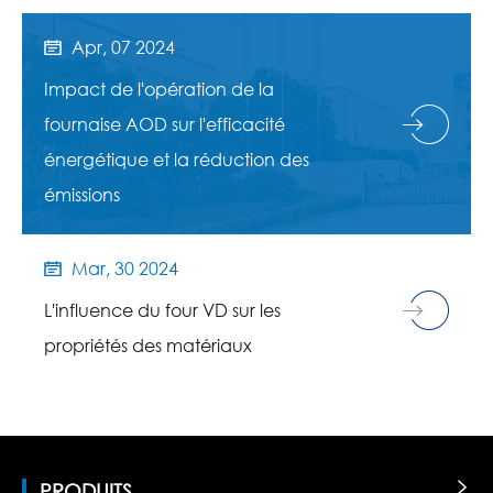
Apr, 07 2024

Impact de l'opération de la
fournaise AOD sur l'efficacité
énergétique et la réduction des
émissions
Mar, 30 2024

L'influence du four VD sur les
propriétés des matériaux
PRODUITS
