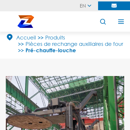
EN





Accueil
Produits
Pièces de rechange auxiliaires de four
Pré-chauffe-louche