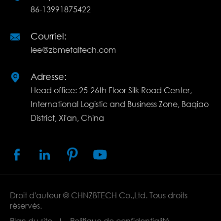
86-13991875422
Courriel:

lee@zbmetaltech.com
Adresse:

Head office: 25-26th Floor Silk Road Center,
International Logistic and Business Zone, Baqiao
District, Xi'an, China




Droit d'auteur ©
CHNZBTECH Co.,Ltd.
Tous droits
réservés.
Plan du site
Politique de confidentialité