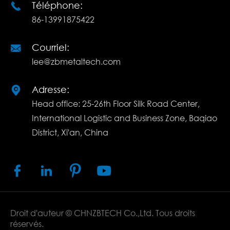
Téléphone:

86-13991875422
Courriel:

lee@zbmetaltech.com
Adresse:

Head office: 25-26th Floor Silk Road Center,
International Logistic and Business Zone, Baqiao
District, Xi'an, China




Droit d'auteur ©
CHNZBTECH Co.,Ltd.
Tous droits
réservés.