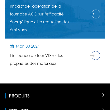
Impact de l'opération de la
fournaise AOD sur l'efficacité
énergétique et la réduction des
émissions
Mar, 30 2024

L'influence du four VD sur les
propriétés des matériaux
PRODUITS
